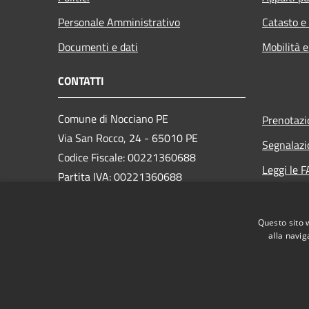
Personale Amministrativo
Catasto e
Documenti e dati
Mobilità e
CONTATTI
Comune di Nocciano PE
Prenotaz
Via San Rocco, 24 - 65010 PE
Segnalazi
Codice Fiscale: 00221360688
Leggi le 
Partita IVA: 00221360688
Richiesta
PEC:
protocollo@pec.comune.nocciano.pe.it
Questo sito 
Centralino Unico: (+39) 085 847135
alla navig