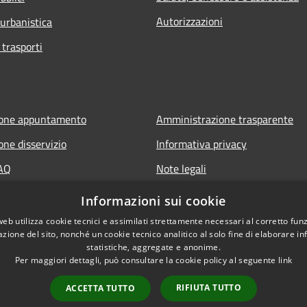
Autorizzazioni
 urbanistica
 trasporti
ione appuntamento
Amministrazione trasparente
one disservizio
Informativa privacy
FAQ
Note legali
 assistenza
Dichiarazione di accessibilità
Informazioni sui cookie
web utilizza cookie tecnici e assimilati strettamente necessari al corretto fu
azione del sito, nonché un cookie tecnico analitico al solo fine di elaborare i
statistiche, aggregate e anonime.
Per maggiori dettagli, può consultare la cookie policy al seguente
link
RIFIUTA TUTTO
ACCETTA TUTTO