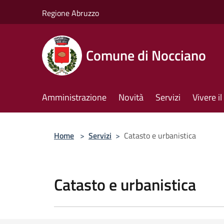
Salta al contenuto principale
Regione Abruzzo
Comune di Nocciano
Amministrazione
Novità
Servizi
Vivere 
Home
>
Servizi
>
Catasto e urbanistica
Catasto e urbanistica