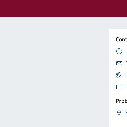
Cont
Prob