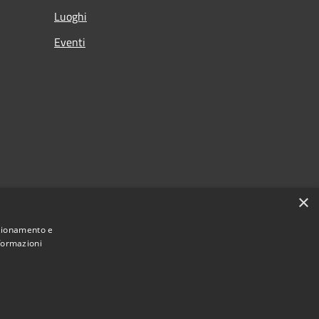
Luoghi
Eventi
×
nzionamento e
nformazioni