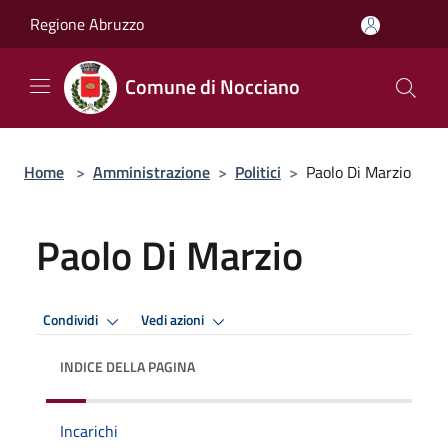
Salta al contenuto principale
Regione Abruzzo
Comune di Nocciano
Home
>
Amministrazione
>
Politici
>
Paolo Di Marzio
Paolo Di Marzio
Condividi
Vedi azioni
INDICE DELLA PAGINA
Incarichi