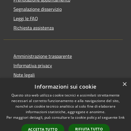
Segnalazione disservizio
Leggi le FAQ
Richiesta assistenza
Amministrazione trasparente
Informativa privacy
Note legali
×
Dichiarazione di accessibilità
Informazioni sui cookie
Questo sito web utilizza cookie tecnici e assimilati strettamente
necessari al corretto funzionamento e alla navigazione del sito,
nonché un cookie tecnico analitico al solo fine di elaborare
informazioni statistiche, aggregate e anonime.
RSS
Copyright © 2026 • Comune di
Per maggiori dettagli, può consultare la cookie policy al seguente
link
Accessibilità
Nocciano • Powered by
Privacy
Municipium
Accesso
•
RIFIUTA TUTTO
ACCETTA TUTTO