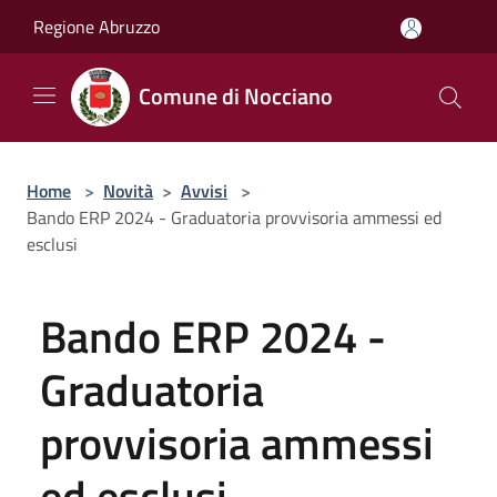
Salta al contenuto principale
Regione Abruzzo
Comune di Nocciano
Home
>
Novità
>
Avvisi
>
Bando ERP 2024 - Graduatoria provvisoria ammessi ed
esclusi
Bando ERP 2024 -
Graduatoria
provvisoria ammessi
ed esclusi