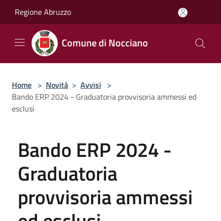
Salta al contenuto principale
Regione Abruzzo
Comune di Nocciano
Home
>
Novità
>
Avvisi
>
Bando ERP 2024 - Graduatoria provvisoria ammessi ed
esclusi
Bando ERP 2024 -
Graduatoria
provvisoria ammessi
ed esclusi