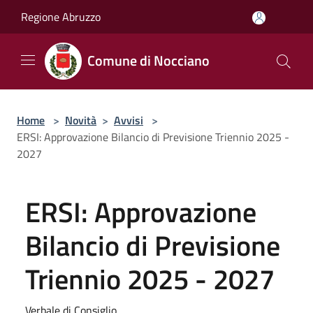
Salta al contenuto principale
Regione Abruzzo
Comune di Nocciano
Home
>
Novità
>
Avvisi
>
ERSI: Approvazione Bilancio di Previsione Triennio 2025 -
2027
ERSI: Approvazione
Bilancio di Previsione
Triennio 2025 - 2027
Verbale di Consiglio