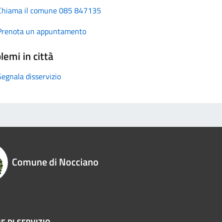
Chiama il comune 085 847135
Prenota un appuntamento
lemi in città
Segnala disservizio
Comune di Nocciano
E DI SERVIZIO